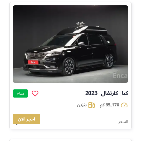
كيا
كارنفال
2023
]
]
]
متاح
95,170 كم
بنزين
احجز الآن
109,797
السعر