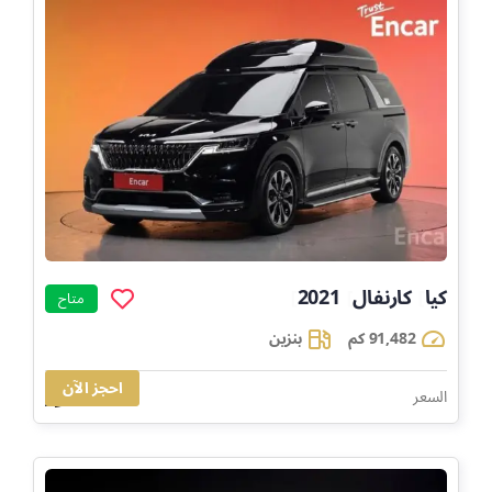
كيا
كارنفال
2021
]
]
]
متاح
91,482 كم
بنزين
احجز الآن
135,284
السعر