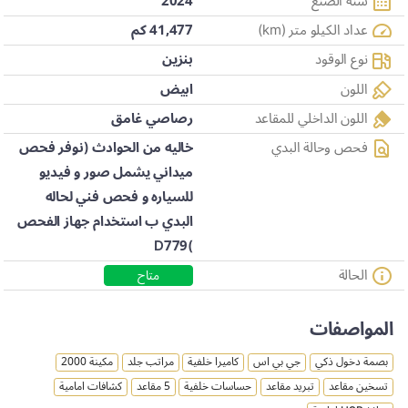
سنة الصنع
2024
عداد الكيلو متر (km)
41,477 كم
نوع الوقود
بنزين
اللون
ابيض
اللون الداخلي للمقاعد
رصاصي غامق
فحص وحالة البدي
خاليه من الحوادث (نوفر فحص
ميداني يشمل صور و فيديو
للسياره و فحص فني لحاله
البدي ب استخدام جهاز الفحص
)D779
الحالة
متاح
المواصفات
بصمة دخول ذكي
جي بي اس
كاميرا خلفية
مراتب جلد
مكينة 2000
تسخين مقاعد
تبريد مقاعد
حساسات خلفية
5 مقاعد
كشافات امامية