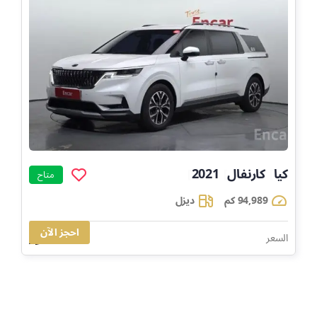
كيا
كارنفال
2021
]
]
]
متاح
94,989 كم
ديزل
احجز الآن
65,838
السعر