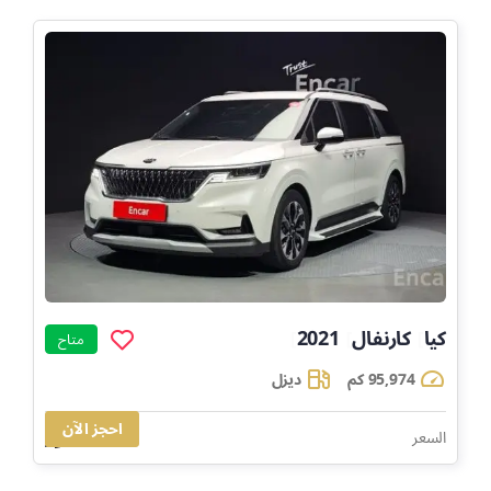
كيا
كارنفال
2021
]
]
]
متاح
95,974 كم
ديزل
احجز الآن
71,440
السعر