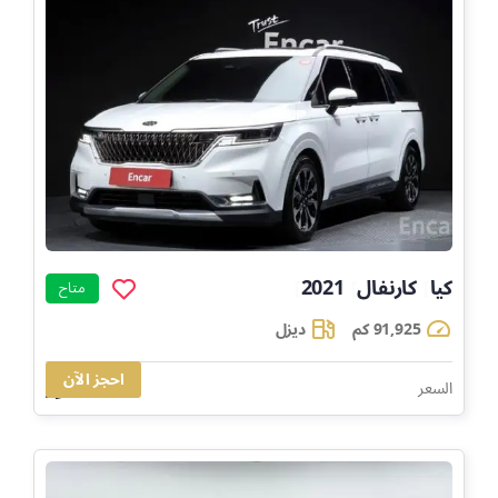
كيا
كارنفال
2021
]
]
]
متاح
91,925 كم
ديزل
احجز الآن
83,300
السعر