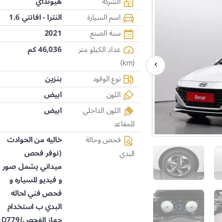
الشركة
هيونداي
اسم السيارة
النترا - افانتي 1.6
سنة الصنع
2021
عداد الكيلو متر
46,036 كم
(km)
نوع الوقود
بنزين
اللون
ابيض
اللون الداخلي
ابيض
للمقاعد
فحص وحالة
خاليه من الحوادث
(نوفر فحص
البدي
ميداني يشمل صور
و فيديو للسياره و
فحص فني لحاله
البدي ب استخدام
جهاز الفحص)D779