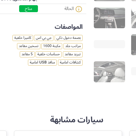
الحالة
متاح
المواصفات
بصمة دخول ذكي
جي بي اس
كاميرا خلفية
مراتب جلد
مكينة 1600
تسخين مقاعد
تبريد مقاعد
حساسات خلفية
5 مقاعد
كشافات امامية
منافذ USB امامية
سيارات مشابهة