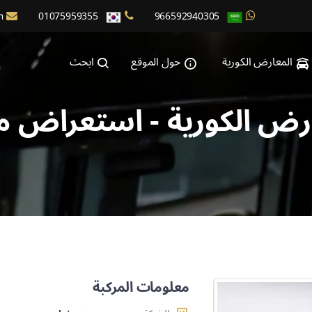
m
01075959355
966592940305
المعارض الكورية
حول الموقع
ابحث
رض الكورية - استعراض م
معلومات المركبة