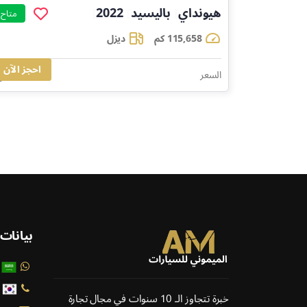
هيونداي
باليسيد
2022
]
]
]
متاح
115,658 كم
ديزل
احجز الآن
85,552
السعر
بيانات
خبرة تتجاوز الـ 10 سنوات في مجال تجارة