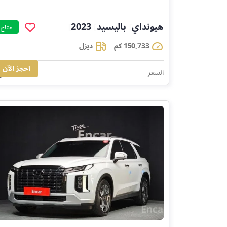
هيونداي
باليسيد
2023
]
]
]
متاح
150,733 كم
ديزل
احجز الآن
94,329
السعر