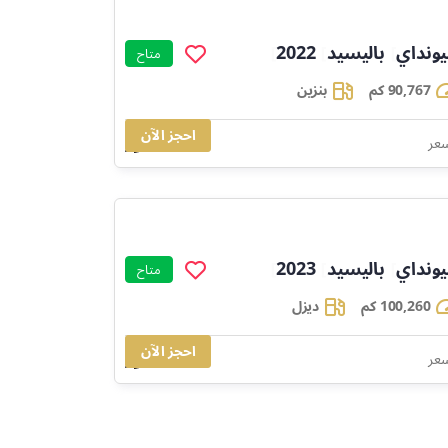
ونداي
باليسيد
2022
]
]
]
متاح
90,767 كم
بنزين
احجز الآن
89,541
سعر
ونداي
باليسيد
2023
]
]
]
متاح
100,260 كم
ديزل
احجز الآن
98,089
سعر