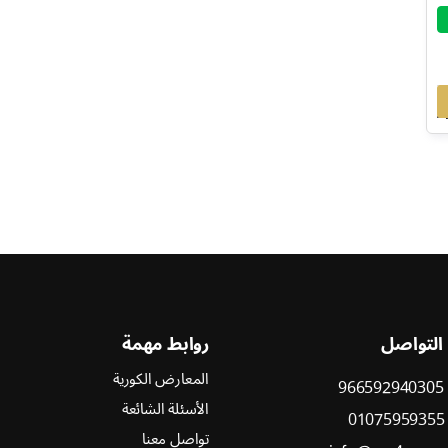
 التواصل
روابط مهمة
المعارض الكورية
966592940305
الأسئلة الشائعة
01075959355
تواصل معنا