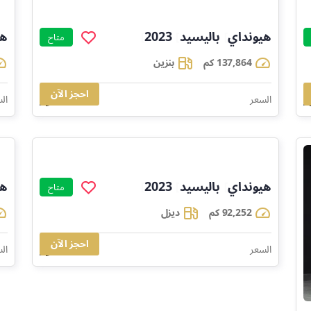
هيونداي
باليسيد
2023
هي
]
]
]
متاح
137,864 كم
بنزين
احجز الآن
75,529
السعر
ال
هيونداي
باليسيد
2023
هي
]
]
]
متاح
92,252 كم
ديزل
احجز الآن
116,889
السعر
ال