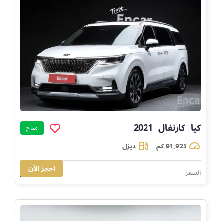
كيا
كارنفال
2021
]
]
]
متاح
91,925 كم
ديزل
احجز الآن
83,300
السعر