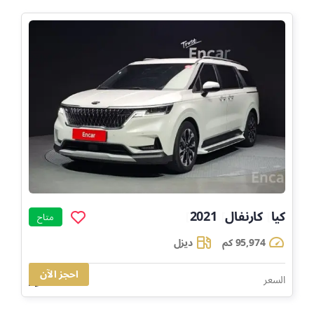
كيا
كارنفال
2021
]
]
]
متاح
95,974 كم
ديزل
احجز الآن
71,440
السعر