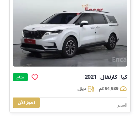
كيا
كارنفال
2021
]
]
]
متاح
94,989 كم
ديزل
احجز الآن
65,838
السعر