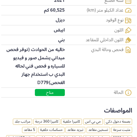
سنة الصنع
2021
عداد الكيلو متر (km)
60,525 كم
نوع الوقود
ديزل
اللون
ابيض
اللون الداخلي للمقاعد
بني
فحص وحالة البدي
خاليه من الحوادث (نوفر فحص
ميداني يشمل صور و فيديو
للسياره و فحص فني لحاله
البدي ب استخدام جهاز
الفحص)D779
الحالة
متاح
المواصفات
بصمة دخول ذكي
جي بي اس
كاميرا خلفية
كاميرا 360 درجة
مراتب جلد
مثبت سرعة
تسخين مقاعد
تبريد مقاعد
حساسات خلفية
5 مقاعد