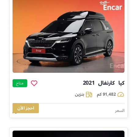
كيا
كارنفال
2021
]
]
]
متاح
91,482 كم
بنزين
احجز الآن
135,284
السعر