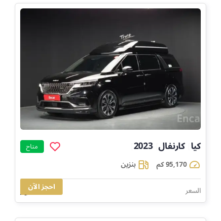
كيا
كارنفال
2023
]
]
]
متاح
95,170 كم
بنزين
احجز الآن
109,797
السعر