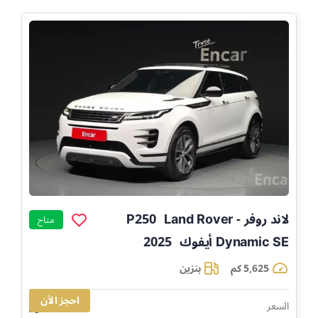
لاند روفر - Land Rover
P250
]
متاح
Dynamic SE أيفوك
2025
]
]
5,625 كم
بنزين
احجز الآن
0
السعر