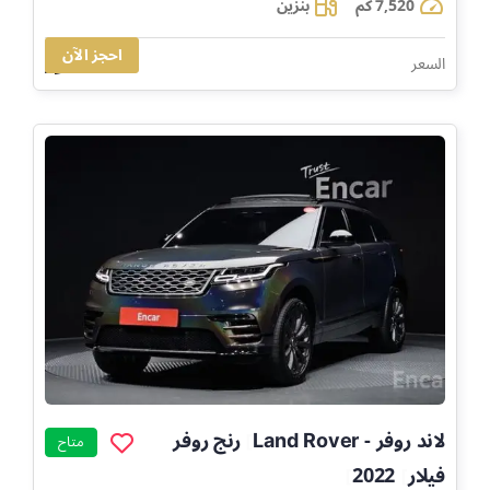
7,520 كم
بنزين
احجز الآن
242,884
السعر
لاند روفر - Land Rover
رنج روفر
]
متاح
فيلار
2022
]
]