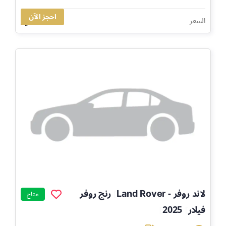
احجز الآن
237,769
السعر
لاند روفر - Land Rover
رنج روفر
]
متاح
فيلار
2025
]
]