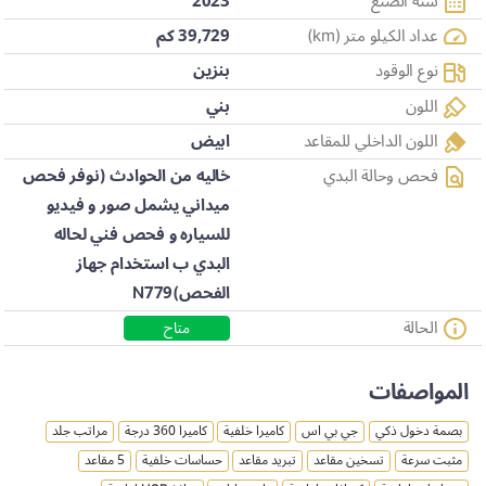
سنة الصنع
2023
عداد الكيلو متر (km)
39,729 كم
نوع الوقود
بنزين
اللون
بني
اللون الداخلي للمقاعد
ابيض
فحص وحالة البدي
خاليه من الحوادث (نوفر فحص
ميداني يشمل صور و فيديو
للسياره و فحص فني لحاله
البدي ب استخدام جهاز
الفحص)N779
الحالة
متاح
المواصفات
بصمة دخول ذكي
جي بي اس
كاميرا خلفية
كاميرا 360 درجة
مراتب جلد
مثبت سرعة
تسخين مقاعد
تبريد مقاعد
حساسات خلفية
5 مقاعد