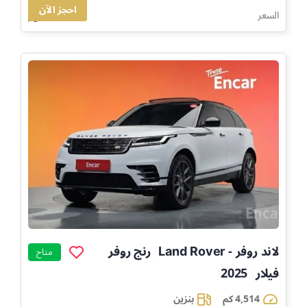
احجز الآن
163,840
السعر
لاند روفر - Land Rover
رنج روفر
]
متاح
فيلار
2025
]
]
4,514 كم
بنزين