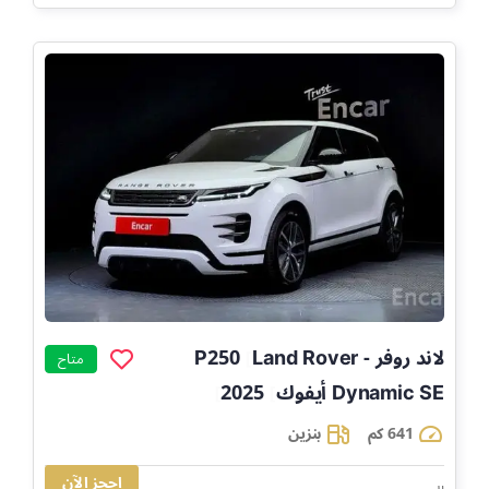
لاند روفر - Land Rover
P250
]
متاح
Dynamic SE أيفوك
2025
]
]
641 كم
بنزين
احجز الآن