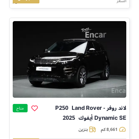
158,506
السعر
لاند روفر - Land Rover
P250
]
متاح
Dynamic SE أيفوك
2025
]
]
8,661 كم
بنزين