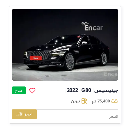
جينيسيس
G80
2022
]
]
]
متاح
75,400 كم
بنزين
احجز الآن
106,153
السعر