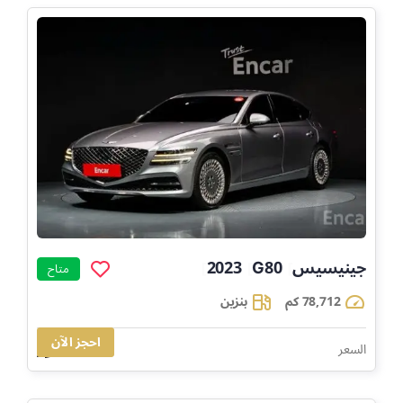
جينيسيس
G80
2023
]
]
]
متاح
78,712 كم
بنزين
احجز الآن
109,593
السعر