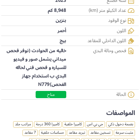
سنة الصنع
2023
عداد الكيلو متر (km)
8,948 كم
نوع الوقود
بنزين
اللون
أحمر
اللون الداخلي للمقاعد
بيج
فحص وحالة البدي
خاليه من الحوادث (نوفر فحص
ميداني يشمل صور و فيديو
للسياره و فحص فني لحاله
البدي ب استخدام جهاز
الفحص)N779
الحالة
متاح
المواصفات
بصمة دخول ذكي
جي بي اس
كاميرا خلفية
كاميرا 360 درجة
مراتب جلد
مثبت سرعة
تسخين مقاعد
تبريد مقاعد
حساسات خلفية
7 مقاعد