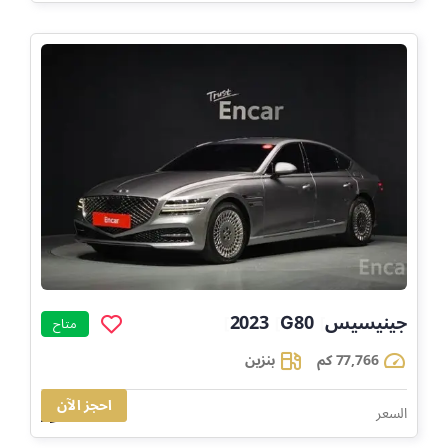
جينيسيس
G80
2023
]
]
]
متاح
77,766 كم
بنزين
احجز الآن
105,415
السعر