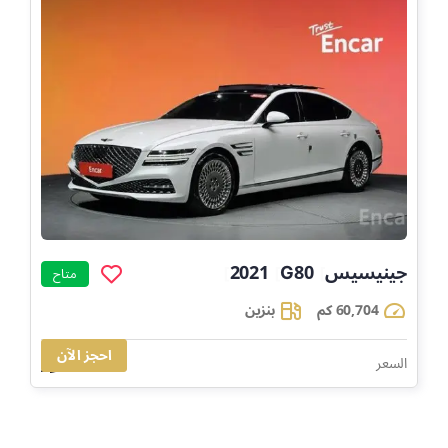
جينيسيس
G80
2021
]
]
]
متاح
60,704 كم
بنزين
احجز الآن
111,068
السعر