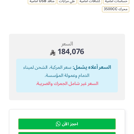
حساسات امامية
كشافات امامية
طي مرايات
منافذ USB امامية
محرك 3500CC
السعر
184,076
السعر أعلاه يشمل:
سعر المركبة، الشحن لميناء
الدمام وعمولة المؤسسة.
السعر غير شامل الجمرك والضريبة.
احجز الآن