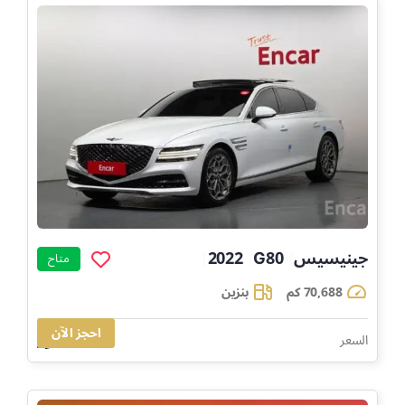
جينيسيس
G80
2022
]
]
]
متاح
70,688 كم
بنزين
احجز الآن
103,695
السعر