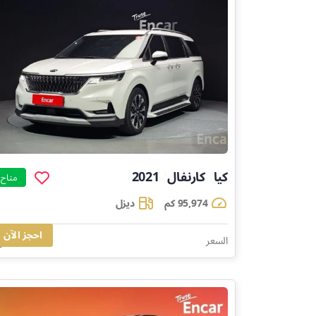
كيا
كارنفال
2021
]
]
]
متاح
95,974 كم
ديزل
احجز الآن
71,440
السعر