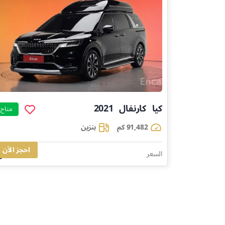
كيا
كارنفال
2021
]
]
]
متاح
91,482 كم
بنزين
احجز الآن
135,284
السعر