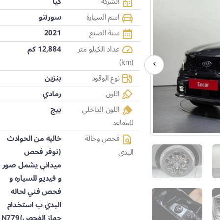
الشركة
كيا
اسم السيارة
سورنتو
سنة الصنع
2021
عداد الكيلو متر
12,884 كم
(km)
نوع الوقود
بنزين
اللون
رمادي
اللون الداخلي
بيج
للمقاعد
فحص وحالة
خاليه من الحوادث
(نوفر فحص
البدي
ميداني يشمل صور
و فيديو للسياره و
فحص فني لحاله
البدي ب استخدام
جهاز الفحص)N779