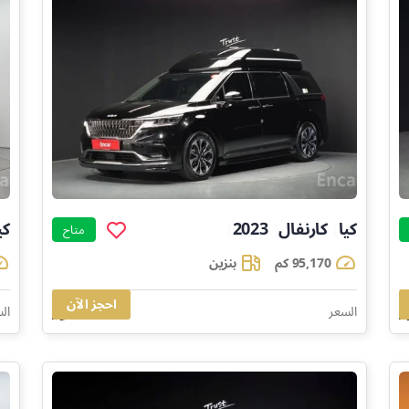
كيا
كارنفال
2023
كي
]
]
]
متاح
95,170 كم
بنزين
احجز الآن
109,797
السعر
ال