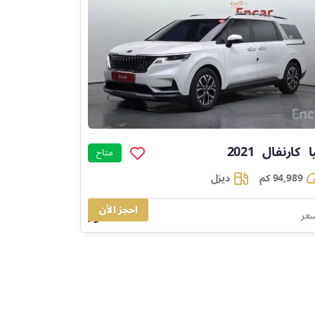
ا
كارنفال
2021
]
]
]
متاح
94,989 كم
ديزل
احجز الآن
65,838
سعر