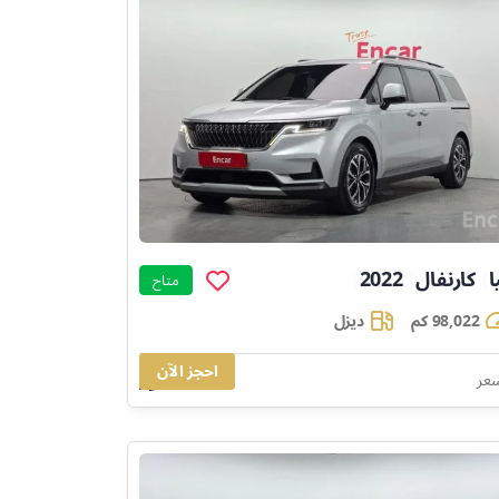
ا
كارنفال
2022
]
]
]
متاح
98,022 كم
ديزل
احجز الآن
60,841
سعر