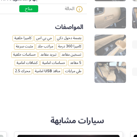
الحالة
متاح
المواصفات
بصمة دخول ذكي
جي بي اس
كاميرا خلفية
كاميرا 360 درجة
مراتب جلد
مثبت سرعة
تسخين مقاعد
تبريد مقاعد
حساسات خلفية
5 مقاعد
حساسات امامية
كشافات امامية
طي مرايات
منافذ USB امامية
محرك 2.5
سيارات مشابهة