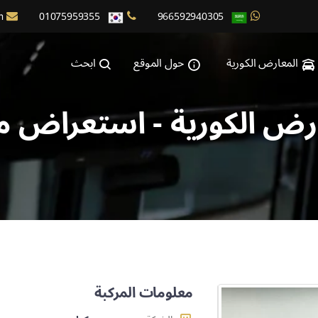
m
01075959355
966592940305
المعارض الكورية
حول الموقع
ابحث
رض الكورية - استعراض م
معلومات المركبة