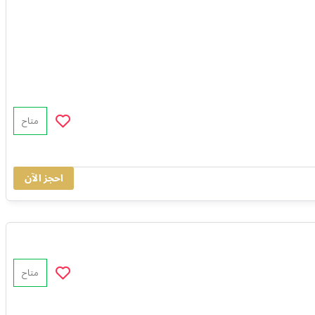
متاح
احجز الآن
0
متاح